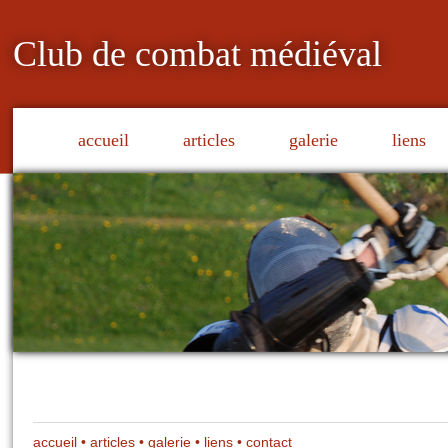
Club de combat médiéval
accueil
articles
galerie
liens
accueil
•
articles
•
galerie
•
liens
•
contact